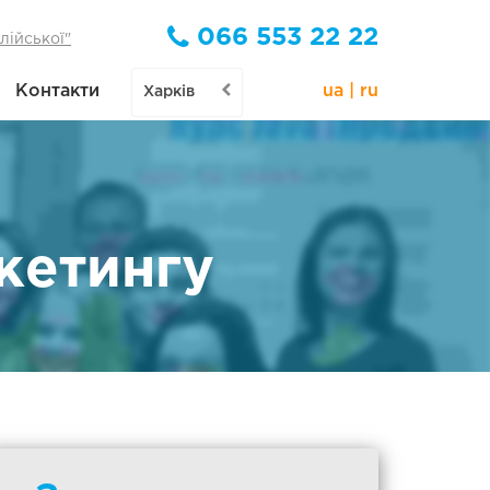
066 553 22 22
глійської"
Контакти
ua
|
ru
Харків
кетингу