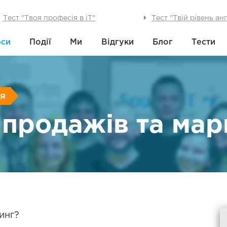
Тест "Твоя професія в iT"
Тест "Твій рівень ан
рси
Події
Ми
Відгуки
Блог
Тести
ня
 продажів та мар
инг?