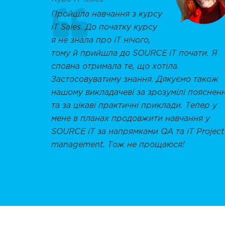
Пройшла навчання з курсу
iT Sales. До початку курсу
я не знала про iT нічого,
тому й прийшла до SOURCE iT почати. Я
сповна отримала те, що хотіла.
Застосовуватиму знання. Дякуємо також
нашому викладачеві за зрозумілі пояснен
та за цікаві практичні приклади. Тепер у
мене в планах продовжити навчання у
SOURCE iT за напрямками QA та iT Project
management. Тож не прощаюся!