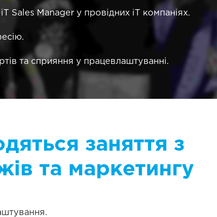
iT Sales Manager у провідних iT компаніях.
есію.
ртів та сприяння у працевлаштуванні.
одяться заняття з
жів та маркетингу
лаштування.