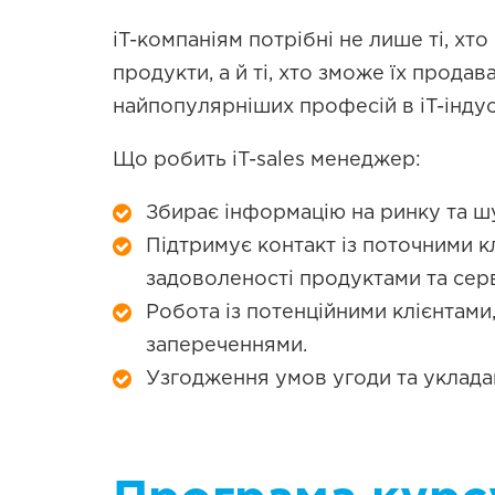
iT-компаніям потрібні не лише ті, хт
продукти, а й ті, хто зможе їх продав
найпопулярніших професій в iT-індуст
Що робить iT-sales менеджер:
Збирає інформацію на ринку та шу
Підтримує контакт із поточними кл
задоволеності продуктами та сер
Робота із потенційними клієнтами
запереченнями.
Узгодження умов угоди та уклада