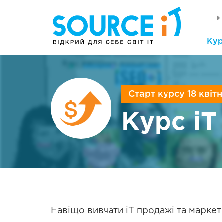
Ку
Старт курсу 18 квіт
Курс iT
Навіщо вивчати iT продажі та маркет