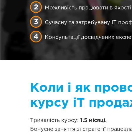
Можливість працювати в якості 
Сучасну та затребувану iT проф
Консультації досвідчених експе
Коли і як пров
курсу iT прода
Тривалість курсу:
1.5 місяці.
Бонусне заняття зі стратегії працев