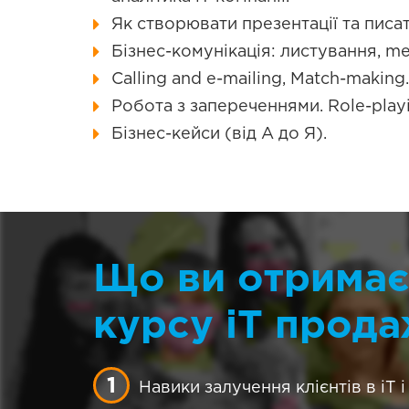
Як створювати презентації та писат
Бізнес-комунікація: листування, me
Calling and e-mailing, Match-making.
Робота з запереченнями. Role-playi
Бізнес-кейси (від А до Я).
Що ви отримаєт
курсу iT прода
Навики залучення клієнтів в iT 