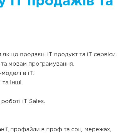
 iT продажів та
и якщо продаєш iT продукт та iT сервіси.
м та мовам програмування.
моделі в iT.
та інші.
роботі iT Sales.
анії, профайли в проф та соц. мережах,